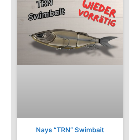
Nays “TRN” Swimbait