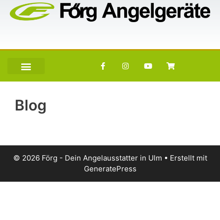
Blog
© 2026 Förg - Dein Angelausstatter in Ulm
• Erstellt mit
GeneratePress