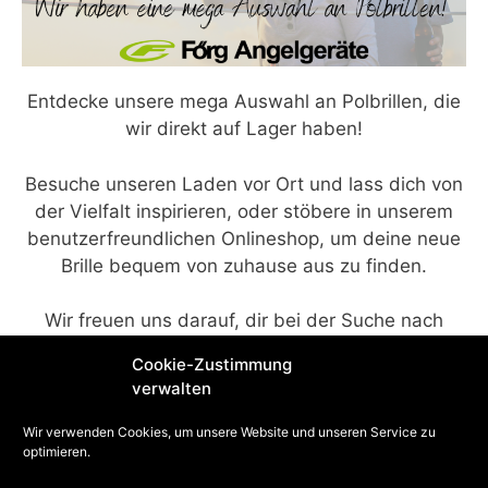
Entdecke unsere mega Auswahl an Polbrillen, die
wir direkt auf Lager haben!
Besuche unseren Laden vor Ort und lass dich von
der Vielfalt inspirieren, oder stöbere in unserem
benutzerfreundlichen Onlineshop, um deine neue
Brille bequem von zuhause aus zu finden.
Wir freuen uns darauf, dir bei der Suche nach
deinem perfekten Modell behilflich zu sein!
Cookie-Zustimmung
verwalten
Wir verwenden Cookies, um unsere Website und unseren Service zu
Hier geht zu den Brillen im Onlineshop!
optimieren.