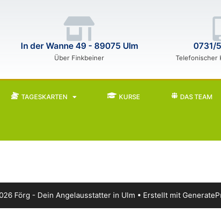
In der Wanne 49 - 89075 Ulm
0731/
Über Finkbeiner
Telefonischer
TAGESKARTEN
KURSE
DAS TEAM
026 Förg - Dein Angelausstatter in Ulm
• Erstellt mit
GenerateP