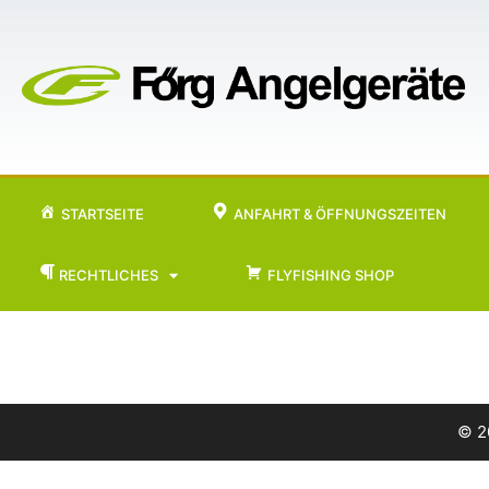
STARTSEITE
ANFAHRT & ÖFFNUNGSZEITEN
RECHTLICHES
FLYFISHING SHOP
© 2