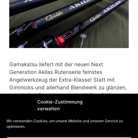
Gamakatsu liefert mit der neuen Next
Generation Akilas Rutenserie feinstes
Angelwerkzeug der Extra-Klasse! Statt mit
Gimmicks und allerhand Blendwerk zu glänzen,
verarbeitet Gamakatsu in der Akilas-Serie
Cookie-Zustimmung
bestes Material und hochfunktionelle
verwalten
Komponenten. Auch die Optik spricht für
absolutes Understatment. Rot, Schwarz und
Wir verwenden Cookies, um unsere Website und unseren Service zu
Akzente von Silber und Gold machen die Rute
optimieren.
nicht nur technisch zu einem Schmuckstück. …